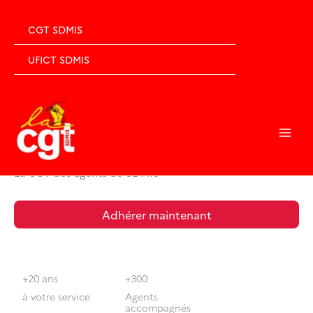
Aller
au
CGT SDMIS
contenu
UFICT SDMIS
CGT du SDMIS 69
La CGT des agents du SDMIS
Adhérer maintenant
+20 ans
+300
à votre service
Agents
accompagnés