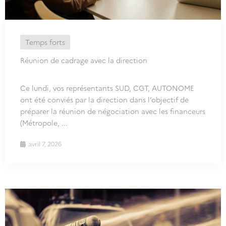
Temps forts
Réunion de cadrage avec la direction
Ce lundi, vos représentants SUD, CGT, AUTONOME
ont été conviés par la direction dans l’objectif de
préparer la réunion de négociation avec les financeurs
(Métropole, ...
avril 7, 2026